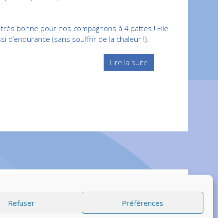
est très bonne pour nos compagnons à 4 pattes ! Elle
 d’endurance (sans souffrir de la chaleur !).
Lire la suite
Refuser
Préférences
© Vetup - logiciel vétérinaire