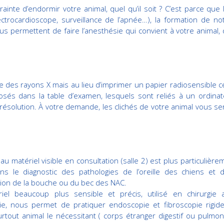
nte d’endormir votre animal, quel qu’il soit ? C’est parce que 
lectrocardioscope, surveillance de l’apnée…), la formation de no
permettent de faire l’anesthésie qui convient à votre animal, qu’
lise des rayons X mais au lieu d’imprimer un papier radiosensible c
sés dans la table d’examen, lesquels sont reliés à un ordinat
 résolution. À votre demande, les clichés de votre animal vous se
u matériel visible en consultation (salle 2) est plus particulière
ans le diagnostic des pathologies de l’oreille des chiens et 
tion de la bouche ou du bec des NAC.
iel beaucoup plus sensible et précis, utilisé en chirurgie 
ie, nous permet de pratiquer endoscopie et fibroscopie rigid
rtout animal le nécessitant ( corps étranger digestif ou pulmon