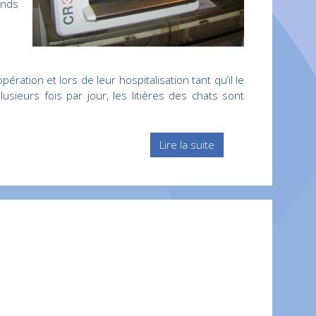
ands
ration et lors de leur hospitalisation tant qu’il le
sieurs fois par jour, les litières des chats sont
Lire la suite