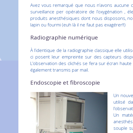
Avez vous remarqué que nous n’avons aucune crai
surveillance per opératoire de l’oxygénation , é
produits anesthésiques dont nous disposons, nous 
lapin ou fourmi (euh là il ne faut pas exagérer!!)
Radiographie numérique
À l’identique de la radiographie classique elle uti
ci posent leur empreinte sur des capteurs dispo
L’observation des clichés se fera sur écran haute
également transmis par mail.
Endoscopie et fibroscopie
Un nouvea
utilisé d
l’observa
Un matér
anesthés
souple su