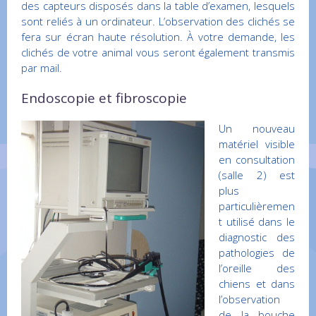
des capteurs disposés dans la table d’examen, lesquels
sont reliés à un ordinateur. L’observation des clichés se
fera sur écran haute résolution. À votre demande, les
clichés de votre animal vous seront également transmis
par mail.
Endoscopie et fibroscopie
Un nouveau
matériel visible
en consultation
(salle 2) est
plus
particulièremen
t utilisé dans le
diagnostic des
pathologies de
l’oreille des
chiens et dans
l’observation
de la bouche