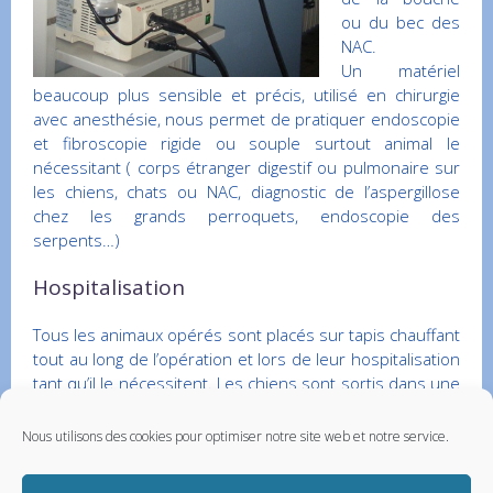
ou du bec des
NAC.
Un matériel
beaucoup plus sensible et précis, utilisé en chirurgie
avec anesthésie, nous permet de pratiquer endoscopie
et fibroscopie rigide ou souple surtout animal le
nécessitant ( corps étranger digestif ou pulmonaire sur
les chiens, chats ou NAC, diagnostic de l’aspergillose
chez les grands perroquets, endoscopie des
serpents…)
Hospitalisation
Tous les animaux opérés sont placés sur tapis chauffant
tout au long de l’opération et lors de leur hospitalisation
tant qu’il le nécessitent. Les chiens sont sortis dans une
cour totalement fermée plusieurs fois par jour,
les litières des chats sont changées entièrement dès
Nous utilisons des cookies pour optimiser notre site web et notre service.
que nécessaire.