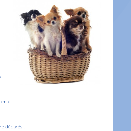
o
nimal.
re déclarés !