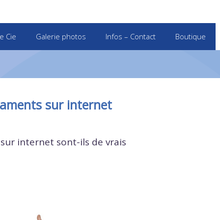
e Cie
Galerie photos
Infos – Contact
Boutique
caments sur internet
ur internet sont-ils de vrais