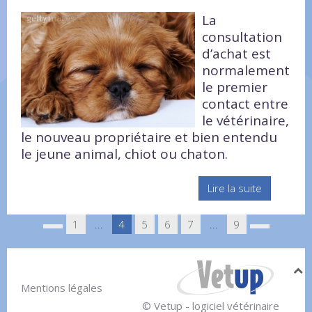
La
consultation
d’achat est
normalement
le premier
contact entre
le vétérinaire,
le nouveau propriétaire et bien entendu
le jeune animal, chiot ou chaton.
Lire la suite
1
...
4
5
6
7
...
9
Mentions légales
© Vetup - logiciel vétérinaire