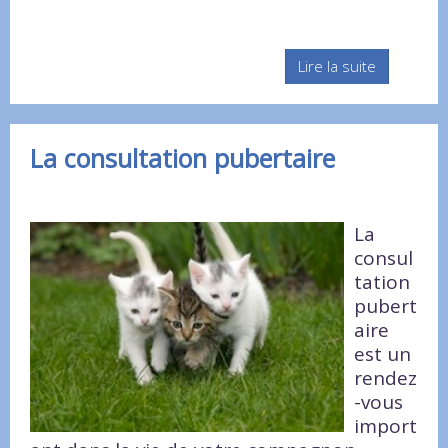
Lire la suite
La consultation pubertaire
La
consul
tation
pubert
aire
est un
rendez
-vous
import