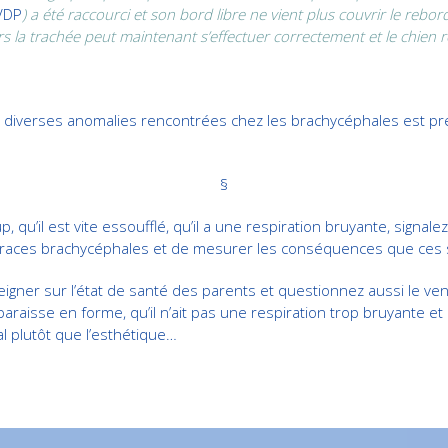
VDP
) a été raccourci et son bord libre ne vient plus couvrir le rebord 
ers la trachée peut maintenant s’effectuer correctement et le chien
des diverses anomalies rencontrées chez les brachycéphales est pré
§
qu’il est vite essoufflé, qu’il a une respiration bruyante, signalez 
es races brachycéphales et de mesurer les conséquences que ces s
igner sur l’état de santé des parents et questionnez aussi le ve
araisse en forme, qu’il n’ait pas une respiration trop bruyante et
al plutôt que l’esthétique…