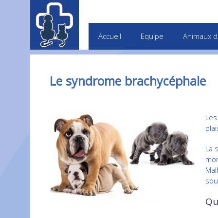
Accueil
Equipe
Animaux d
Le syndrome brachycéphale
Les
plai
La 
mor
Mal
sou
Qu