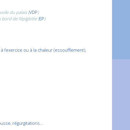
ile du palais (
VDP
)
 bord de l’épiglotte (
EP
)
 l’exercice ou à la chaleur (essoufflement),
usse, régurgitations…