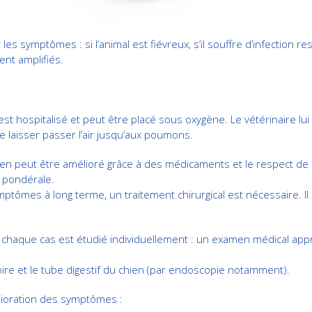
les symptômes : si l’animal est fiévreux, s’il souffre d’infection 
nt amplifiés.
al est hospitalisé et peut être placé sous oxygène. Le vétérinaire 
e laisser passer l’air jusqu’aux poumons.
ien peut être amélioré grâce à des médicaments et le respect de ce
e pondérale.
ômes à long terme, un traitement chirurgical est nécessaire. Il s
 et chaque cas est étudié individuellement : un examen médical appr
toire et le tube digestif du chien (par endoscopie notamment).
lioration des symptômes :