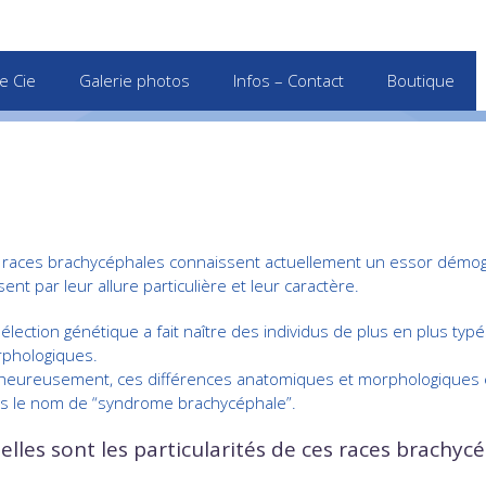
e Cie
Galerie photos
Infos – Contact
Boutique
 races brachycéphales connaissent actuellement un essor démogr
sent par leur allure particulière et leur caractère.
sélection génétique a fait naître des individus de plus en plus typ
phologiques.
heureusement, ces différences anatomiques et morphologiques 
s le nom de “syndrome brachycéphale”.
elles sont les particularités de ces races brachyc