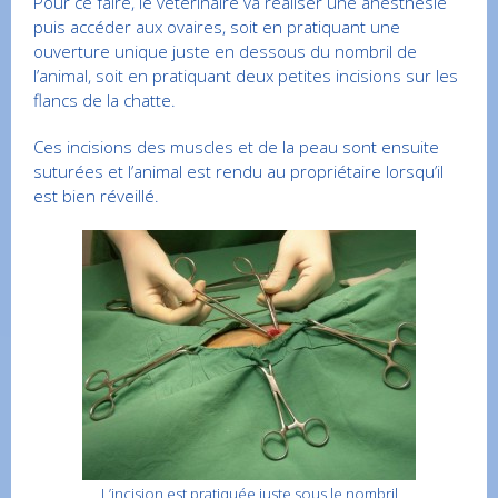
Pour ce faire, le vétérinaire va réaliser une anesthésie
puis accéder aux ovaires, soit en pratiquant une
ouverture unique juste en dessous du nombril de
l’animal, soit en pratiquant deux petites incisions sur les
flancs de la chatte.
Ces incisions des muscles et de la peau sont ensuite
suturées et l’animal est rendu au propriétaire lorsqu’il
est bien réveillé.
L’incision est pratiquée juste sous le nombril