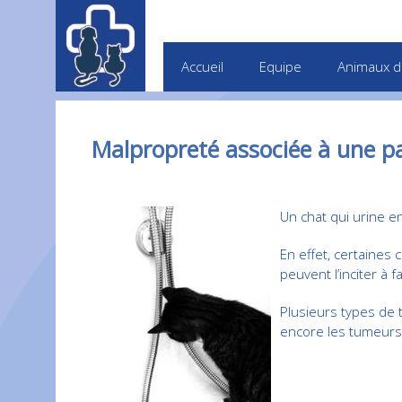
Accueil
Equipe
Animaux d
Malpropreté associée à une pa
Un chat qui urine e
En effet, certaines 
peuvent l’inciter à f
Plusieurs types de t
encore les tumeurs d