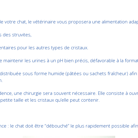
de votre chat, le vétérinaire vous proposera une alimentation ada
s des struvites,
ntaires pour les autres types de cristaux.
 maintenir les urines à un pH bien précis, défavorable à la format
e distribuée sous forme humide (pâtées ou sachets fraîcheur) afin 
n.
ence, une chirurgie sera souvent nécessaire. Elle consiste à ouvrir 
etite taille et les cristaux qu’elle peut contenir.
ce : le chat doit être “débouché” le plus rapidement possible afin d