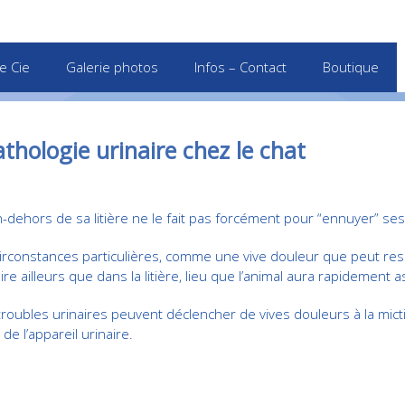
e Cie
Galerie photos
Infos – Contact
Boutique
thologie urinaire chez le chat
n-dehors de sa litière ne le fait pas forcément pour “ennuyer” ses
circonstances particulières, comme une vive douleur que peut resse
aire ailleurs que dans la litière, lieu que l’animal aura rapidement 
roubles urinaires peuvent déclencher de vives douleurs à la mictio
e l’appareil urinaire.