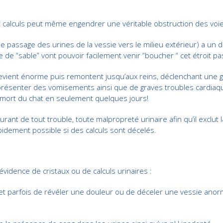
t calculs peut même engendrer une véritable obstruction des voies
t le passage des urines de la vessie vers le milieu extérieur) a un
de “sable” vont pouvoir facilement venir “boucher “ cet étroit pa
devient énorme puis remontent jusqu’aux reins, déclenchant une gr
 présenter des vomisements ainsi que de graves troubles cardiaque
 mort du chat en seulement quelques jours!
rant de tout trouble, toute malpropreté urinaire afin qu’il exclut
pidement possible si des calculs sont décelés.
vidence de cristaux ou de calculs urinaires :
met parfois de révéler une douleur ou de déceler une vessie anor