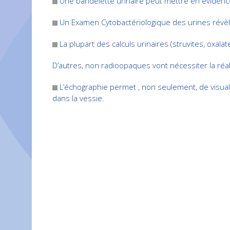
Une bandelette urinaire peut mettre en évidence
Un Examen Cytobactériologique des urines révèl
La plupart des calculs urinaires (struvites, oxa
D’autres, non radioopaques vont nécessiter la réal
L’échographie permet , non seulement, de visual
dans la vessie.