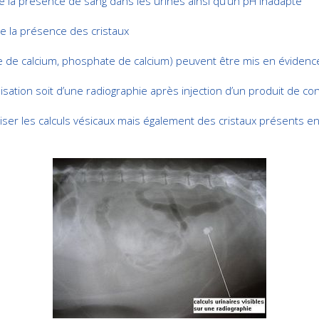
 la présence de sang dans les urines ainsi qu’un pH inadapté
e la présence des cristaux
late de calcium, phosphate de calcium) peuvent être mis en évidenc
isation soit d’une radiographie après injection d’un produit de c
iser les calculs vésicaux mais également des cristaux présents e