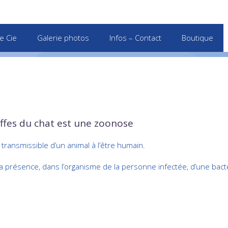
e Cie
Galerie photos
Infos – Contact
Boutique
iffes du chat est une zoonose
 transmissible d’un animal à l’être humain.
la présence, dans l’organisme de la personne infectée, d’une bact