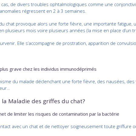
ce cas, de divers troubles ophtalmologiques comme une conjonctiv
s anomalies régressent en 2 à 3 semaines.
 du chat provoque alors une forte fièvre, une importante fatigue,
 plusieurs mois voire plusieurs années (la mise en place d’un tra
rvenir. Elle s’accompagne de prostration, apparition de convulsi
p plus grave chez les individus immunodéprimés
’organisme du malade déclenchant une forte fièvre, des nausées, d
cœur…
la Maladie des griffes du chat?
t de limiter les risques de contamination par la bactérie
contact avec un chat et de nettoyer soigneusement toute griffure o