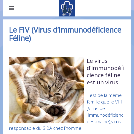
Le FIV (Virus d’Immunodéficience
Féline)
Le virus
d’immunodéfi
cience féline
est un virus
Il est de la même
famille que le VIH
(Virus de
l’Immunodéficienc
e Humaine),virus
responsable du SIDA chez l’homme.