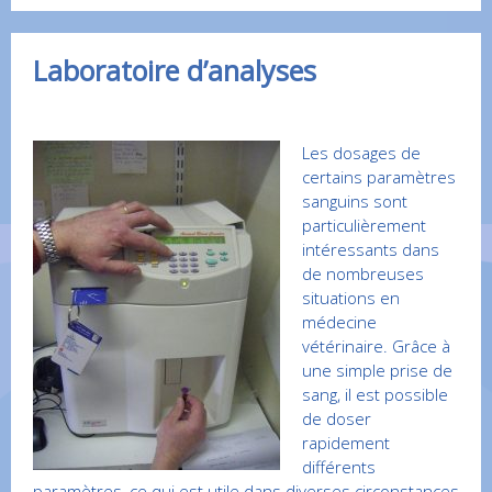
Laboratoire d’analyses
Les dosages de
certains paramètres
sanguins sont
particulièrement
intéressants dans
de nombreuses
situations en
médecine
vétérinaire. Grâce à
une simple prise de
sang, il est possible
de doser
rapidement
différents
paramètres, ce qui est utile dans diverses circonstances