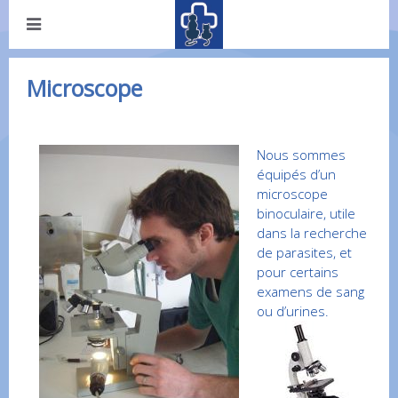
Microscope
Nous sommes
équipés d’un
microscope
binoculaire, utile
dans la recherche
de parasites, et
pour certains
examens de sang
ou d’urines.