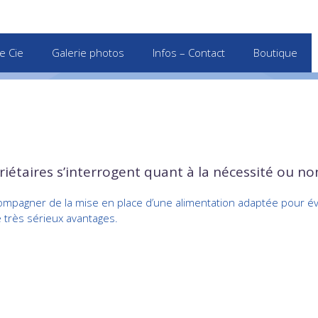
e Cie
Galerie photos
Infos – Contact
Boutique
étaires s’interrogent quant à la nécessité ou non 
ccompagner de la mise en place d’une alimentation adaptée pour évi
e très sérieux avantages.