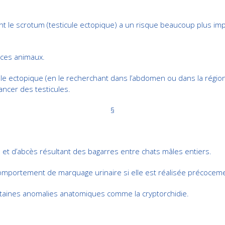
int le scrotum (testicule ectopique) a un risque beaucoup plus im
r ces animaux.
cule ectopique (en le recherchant dans l’abdomen ou dans la région 
ancer des testicules.
§
 et d’abcès résultant des bagarres entre chats mâles entiers.
e comportement de marquage urinaire si elle est réalisée précocem
rtaines anomalies anatomiques comme la cryptorchidie.