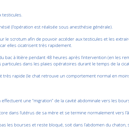
 testicules.
thésié (l’opération est réalisée sous anesthésie générale).
ur le scrotum afin de pouvoir accéder aux testicules et les extrair
ar elles cicatrisent très rapidement.
s du bac à litière pendant 48 heures après l’intervention (en les 
particules dans les plaies opératoires durant le temps de la cicat
nt très rapide (le chat retrouve un comportement normal en moi
 effectuent une “migration” de la cavité abdominale vers les bour
core dans l’utérus de sa mère et se termine normalement vers l’
 pas les bourses et reste bloqué, soit dans l’abdomen du chaton, so