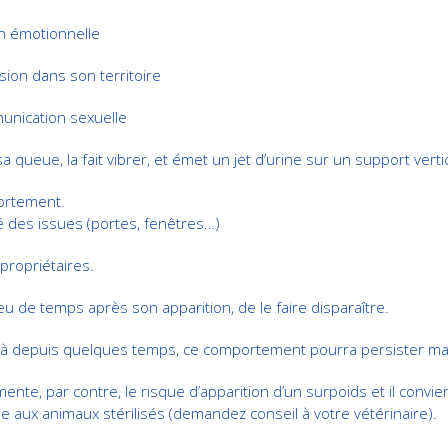
on émotionnelle
ion dans son territoire
unication sexuelle
 queue, la fait vibrer, et émet un jet d’urine sur un support vertic
ortement.
té des issues (portes, fenêtres…)
propriétaires.
peu de temps après son apparition, de le faire disparaître.
déjà depuis quelques temps, ce comportement pourra persister mal
ente, par contre, le risque d’apparition d’un surpoids et il convie
e aux animaux stérilisés (demandez conseil à votre vétérinaire).