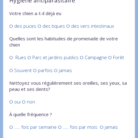
Hygiène antiparasitaire
Votre chien a-t-il déjà eu
O
des puces
O
des tiques
O
des vers intestinaux
Quelles sont les habitudes de promenade de votre
chien
O
Rues
O
Parc et jardins publics
O
Campagne
O
Forêt
O
Souvent
O
parfois
O
jamais
Nettoyez vous régulièrement ses oreilles, ses yeux, sa
peau et ses dents?
O
oui
O
non
À quelle fréquence ?
O
….. fois par semaine
O
….. fois par mois
O
jamais