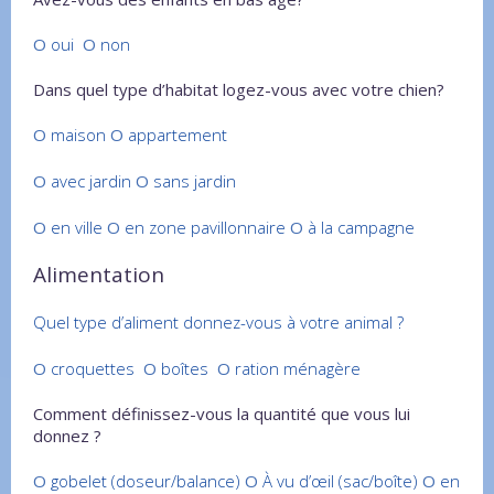
O
oui
O
non
Dans quel type d’habitat logez-vous avec votre chien?
O
maison
O
appartement
O
avec jardin
O
sans jardin
O
en ville
O
en zone pavillonnaire
O
à la campagne
Alimentation
Quel type d’aliment donnez-vous à votre animal ?
O
croquettes
O
boîtes
O
ration ménagère
Comment définissez-vous la quantité que vous lui
donnez ?
O
gobelet (doseur/balance)
O
À vu d’œil (sac/boîte)
O
en